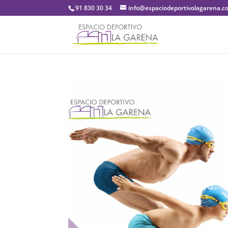
91 830 30 34
info@espaciodeportivolagarena.c