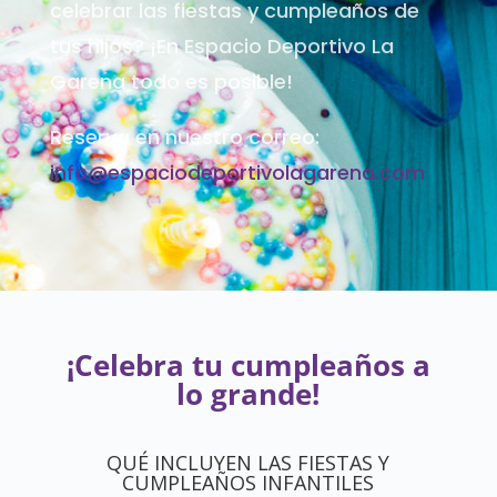
celebrar las fiestas y cumpleaños de
tus hijos? ¡En Espacio Deportivo La
Garena todo es posible!
Reserva en nuestro correo:
info@espaciodeportivolagarena.com
¡Celebra tu cumpleaños a
lo grande!
QUÉ INCLUYEN LAS FIESTAS Y
CUMPLEAÑOS INFANTILES