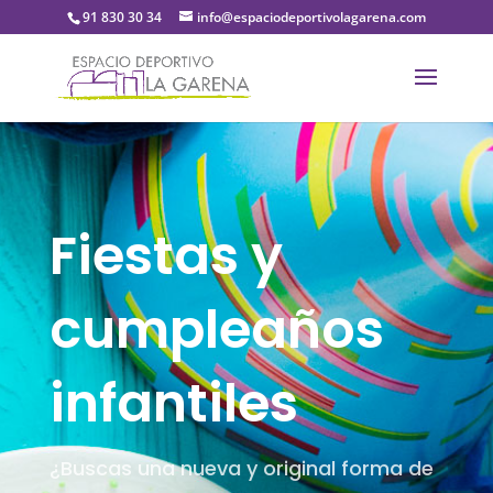
91 830 30 34
info@espaciodeportivolagarena.com
Fiestas y
cumpleaños
infantiles
¿Buscas una nueva y original forma de